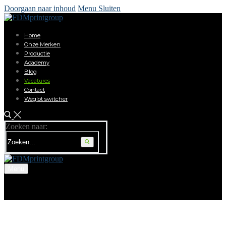
Doorgaan naar inhoud
Menu
Sluiten
Home
Onze Merken
Productie
Academy
Blog
Vacatures
Contact
Weglot switcher
Zoeken naar:
Menu
Home
Onze Merken