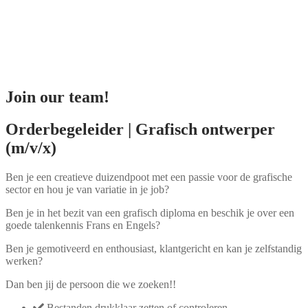
Productie
Academy
Blog
Vacatures
Contact
Weglot switcher
Join our team!
Orderbegeleider | Grafisch ontwerper
(m/v/x)
Ben je een creatieve duizendpoot met een passie voor de grafische
sector en hou je van variatie in je job?
Ben je in het bezit van een grafisch diploma en beschik je over een
goede talenkennis Frans en Engels?
Ben je gemotiveerd en enthousiast, klantgericht en kan je zelfstandig
werken?
Dan ben jij de persoon die we zoeken!!
Bestanden drukklaar zetten of controleren