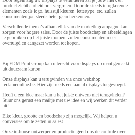
Door regelmatig uw displays te veranderen zal je jouw merk en
product zichtbaarheid ook vergroten. Door de steeds terugkerende
elementen zoals logo, huisstijl kleuren, lettertype, etc. zullen
consumenten jou steeds beter gaan herkennen.
Verschillende thema’s afhankelijk van de marketingcampagne kan
zorgen voor hogere sales. Door de juiste boodschap en afbeeldingen
te gebruiken op het juiste moment zullen consumenten meer
overtuigd en aangezet worden tot kopen.
Bij FDM Print Group kan u terecht voor displays op maat gemaakt
uit duurzaam karton.
Onze displays kan u terugvinden via onze webshop
reclameonline.be. Hier zijn reeds een aantal displays toegevoegd.
Heeft u een idee maar kan u het juiste ontwerp niet terugvinden?
Stuur ons gerust een mailtje met uw idee en wij werken dit verder
uit!
Elke kleur, grootte en boodschap zijn mogelijk. Wij helpen u
conversies om te zetten in sales!
Onze in-house ontwerper en productie geeft ons de controle over